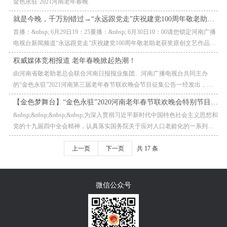
金色永驻·2021河南老年春晚
就是今晚，千万别错过→“永远跟党走”庆祝建党100周年敬老助老获奖原创文艺作品和节目汇报演出
首播：&nbsp; 6月29日19：25重播：&nbsp; 6月30日10：00请您锁定河南广播
电视台新闻频道“永远跟党走”庆祝建党100周年敬老助老获奖原创文艺作品和
节目汇报演出与您不见不散~（在新
权威媒体竞相报道 老年春晚掀起热潮！
由河南省敬老助老总会联合河南日报报业集团、河南广播电视台共同主办
的“金色永驻”2021河南第三届老年春节联欢晚会节目征集公告一经发出，就
得到了河南日报等省内权威媒体的竞相报道，在全社会引起了广泛关注。
【金色梦舞台】“金色永驻”2020河南老年春节联欢晚会特别节目震撼来袭！
&nbsp;&nbsp;&nbsp;&nbsp;为深入贯彻习近平新时代中国特色社会主义思想和
党的十九届四中全会精神，认真落实国务院关于应对人口老龄化的一系列决
策部署。弘扬中华民族传统文化，传承孝亲敬老
上一页
下一页
共 17 条
微信公众号