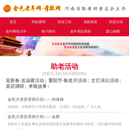
首页
时政要闻
助老工程
老龄政策
助老活动
老年网络大学
电子期刊
老年用品用具
爱心捐赠
助老活动
ZHULAO HUODONG
迎新春·送温暖活动
|
重阳节·敬老月活动
|
文艺演出活动
|
基层调研
|
孝敬故事
|
金色大讲堂讲师介绍——何保林
何保林，河南师范大学著名教授，主讲的《幸福课》广为人知。
金色大讲堂讲师介绍——金辉
金辉女士长期从事礼仪和传统经典文化教育的教学与研究，为弘扬中国传统