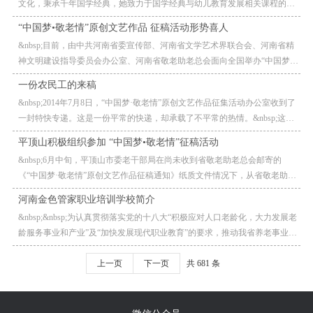
文化，秉承千年国学经典，她致力于国学经典与幼儿教育发展相关课程的研
究。金老师的授课深入浅出、寓教于乐，极具感染力和吸引力，深受各地各
“中国梦•敬老情”原创文艺作品 征稿活动形势喜人
行
&nbsp;目前，由中共河南省委宣传部、河南省文学艺术界联合会、河南省精
神文明建设指导委员会办公室、河南省敬老助老总会面向全国举办“中国梦·
敬老情”原创文艺作品征稿活动正在紧锣密鼓地进行中。本次征稿活
一份农民工的来稿
&nbsp;2014年7月8日，“中国梦·敬老情”原创文艺作品征集活动办公室收到了
一封特快专递。这是一份平常的快递，却承载了不平常的热情。&nbsp;这是
河北省遵化市刘备寨乡农民郭少锁投给“中国梦·敬
平顶山积极组织参加 “中国梦•敬老情”征稿活动
&nbsp;6月中旬，平顶山市委老干部局在尚未收到省敬老助老总会邮寄的
《“中国梦·敬老情”原创文艺作品征稿通知》纸质文件情况下，从省敬老助老
总会网站上下载电子稿，立即召开由市局班子成员、县市区局局长和
河南金色管家职业培训学校简介
&nbsp;&nbsp;为认真贯彻落实党的十八大“积极应对人口老龄化，大力发展老
龄服务事业和产业”及“加快发展现代职业教育”的要求，推动我省养老事业发
展，培养大批高素质的养老服务人员，打造专业为老服务
上一页
下一页
共 681 条