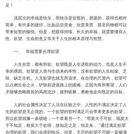
足！
浅层次的幸福是快乐，而快乐是短暂的，易逝的，获得也相对
简单，有许多的捷径，比如品尝美食、欣赏美景、甚至药物都可以
带来短暂的愉悦。但是，想获得持续、长久的幸福，就需要懂得人
性、欲望、生命的意义等关于人生的根本原理与智慧。
一、
幸福需要合理欲望
人生在世，都有所欲。欲望既是人生进取的动力，也是人生不
幸的诱因。欲望是人类与生俱来的本性，没有欲望的人生枯燥、乏
味、缺乏生机。人无欲望也就无所追求。在合理的尺度内，欲望可
以点燃生命之火，铲除前进道路上的困难。正因为有所希望，人们
才能够忽略眼前的风雨流沙，披荆斩棘，勇敢地走向既定的目标。
人的社会属性决定了人活在比较之中。人性的不满足决定了人
生的欲望是无止境的。一个欲望的暂时满足只会带来更多的欲望，
所以欲望就像一条锁链，一个牵着另一个。
“罪莫大于可欲，祸莫大
于不知足，咎莫大于欲得，故知足之足，恒足矣 。”通过满足欲望
合理的欲望，我们会得到快乐，但是，无尽的欲望不可能一直被满