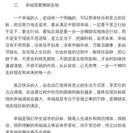
三、
幸福需要脚踏实地
一个幸福的人，必须有一个明确的、可以带来快乐和意义的目
标，然后努力地去追求。要从满足中获得幸福，一定要千里之行始
于足下，要去行动。要知足就是要一步一步脚踏实地地去行动，而
不是安于现状不思进取，是立足当下，把握时机，追求未来。幸福
没有不劳而获，没有信手拈来，没有华丽外表。万般丑陋事，多由
浮躁生。在实现人生目的、社会价值的过程中，耐得住寂静，把心
静下来。不受名利得失困扰，不因进退去留而影响，才会时刻保持
谦虚谨慎、不骄不躁的作风，从从容容，心无旁骛，一步一个脚印
走好现在和未来的每一步。
真正快乐的人，会在自己觉得有意义的生活方式里，享受它的
点点滴滴。在追逐过程中经历的困难和曲折越多，最终实现目标获
得的幸福感就会越大。幸福就是专注于应做之事的宁静，是脚踏实
地实现目标的满足。
幸福是我们毕生追求的目标。随着人生成长和阅历增加，我相
信，我所理解的幸福涵义将会有所变化，但不管怎样，持之以恒追
求幸福的脚步将不会停歇。