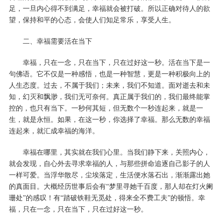
足，一旦内心得不到满足，幸福就会被打破。所以正确对待人的欲
望，保持和平的心态，会使人们知足常乐，享受人生。
二、幸福需要活在当下
幸福，只在一念，只在当下，只在过好这一秒。活在当下是一
句佛语。它不仅是一种
感悟
，也是一种智慧，更是一种积极向上的
人生
态度。过去，不属于我们；未来，我们不知道。面对逝去和未
知，幻灭和飘渺，我们无可奈何。真正属于我们的，我们最终能掌
控的，也只有当下。一秒何其短，但无数个一秒连起来，就是一
生，就是永恒。如果，在这一秒，你选择了幸福。那么无数的幸福
连起来，就汇成幸福的海洋。
幸福在哪里，其实就在我们心里。当我们静下来，关照内心，
就会发现，自心外去寻求幸福的人，与那些拼命追逐自己影子的人
一样可爱。当浮华散尽，尘埃落定，
生活
便水落石出，渐渐露出她
的真面目。大概经历世事后会有
“梦里寻她千百度，那人却在灯火阑
珊处”的感叹！有“踏破铁鞋无觅处，得来全不费工夫”的顿悟。幸
福，只在一念，只在当下，只在过好这一秒。