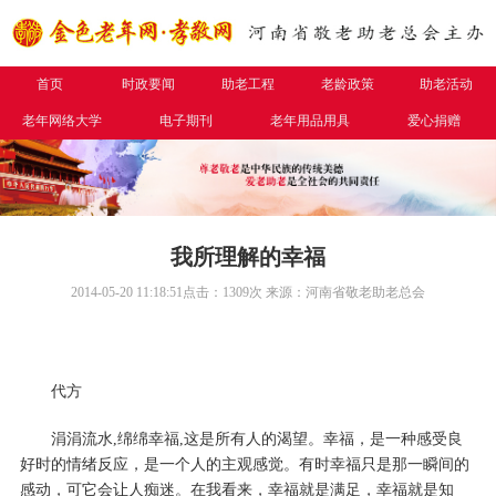
首页
时政要闻
助老工程
老龄政策
助老活动
老年网络大学
电子期刊
老年用品用具
爱心捐赠
我所理解的幸福
2014-05-20 11:18:51
点击：
1309
次
来源：河南省敬老助老总会
代
方
涓涓流水
,绵绵幸福,这是所有人的渴望。幸福，是一种感受良
好时的情绪反应，是一个人的主观感觉。有时幸福只是那一瞬间的
感动，可它会让人痴迷。在我看来，幸福就是满足，幸福就是知